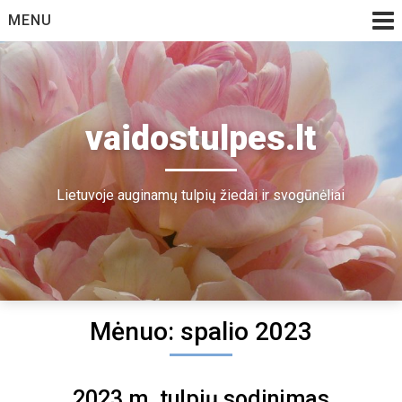
Skip
MENU
to
content
vaidostulpes.lt
Lietuvoje auginamų tulpių žiedai ir svogūnėliai
Mėnuo: spalio 2023
2023 m. tulpių sodinimas