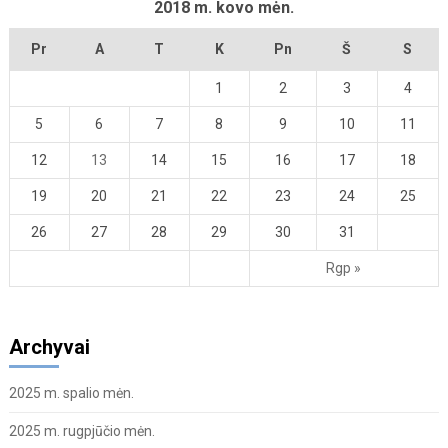
2018 m. kovo mėn.
Pr
A
T
K
Pn
Š
S
1
2
3
4
5
6
7
8
9
10
11
12
13
14
15
16
17
18
19
20
21
22
23
24
25
26
27
28
29
30
31
Rgp »
Archyvai
2025 m. spalio mėn.
2025 m. rugpjūčio mėn.