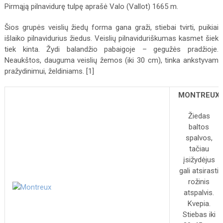
Pirmąją pilnavidurę tulpę aprašė Valo (Vallot) 1665 m.
Šios grupės veislių žiedų forma gana graži, stiebai tvirti, puikiai
išlaiko pilnavidurius žiedus. Veislių pilnaviduriškumas kasmet šiek
tiek kinta. Žydi balandžio pabaigoje – gegužės pradžioje.
Neaukštos, dauguma veislių žemos (iki 30 cm), tinka ankstyvam
pražydinimui, želdiniams. [1]
MONTREUX
Žiedas
baltos
spalvos,
tačiau
įsižydėjus
gali atsirasti
rožinis
atspalvis.
Kvepia.
Stiebas iki