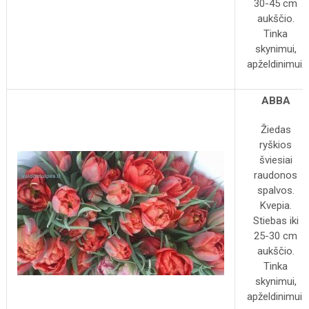
30-45 cm
aukščio.
Tinka
skynimui,
apželdinimui.
ABBA
Žiedas
ryškios
šviesiai
raudonos
spalvos.
Kvepia.
Stiebas iki
25-30 cm
aukščio.
Tinka
skynimui,
apželdinimui.