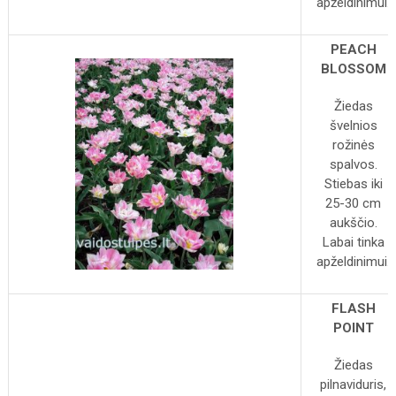
apželdinimui.
PEACH
BLOSSOM
Žiedas
švelnios
rožinės
spalvos.
Stiebas iki
25-30 cm
aukščio.
Labai tinka
apželdinimui.
FLASH
POINT
Žiedas
pilnaviduris,