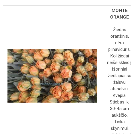
MONTE
ORANGE
Žiedas
oranžinis,
nėra
pilnaviduris.
Kol žiedai
neišsiskleidę
išoriniai
žiedlapiai su
žalsvu
atspalviu.
Kvepia.
Stiebas iki
30-45 cm
aukščio.
Tinka
skynimui,