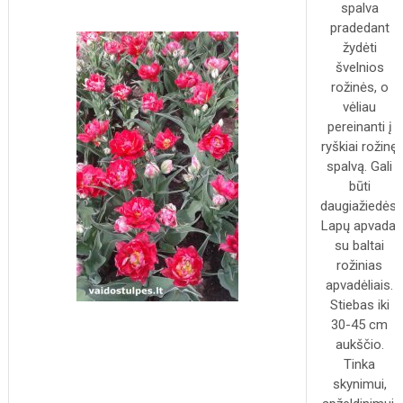
spalva
pradedant
žydėti
švelnios
rožinės, o
vėliau
pereinanti į
ryškiai rožinę
spalvą. Gali
būti
daugiažiedės.
Lapų apvadai
su baltai
rožinias
apvadėliais.
Stiebas iki
30-45 cm
aukščio.
Tinka
skynimui,