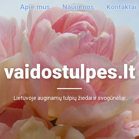
Apie mus
Naujienos
Kontaktai
vaidostulpes.lt
Lietuvoje auginamų tulpių žiedai ir svogūnėliai