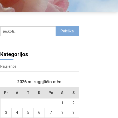
Kategorijos
Naujienos
2026 m. rugpjūčio mėn.
Pr
A
T
K
Pn
Š
S
1
2
3
4
5
6
7
8
9