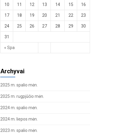
10
11
12
13
14
15
16
17
18
19
20
21
22
23
24
25
26
27
28
29
30
31
« Spa
Archyvai
2025 m. spalio mėn.
2025 m. rugpjūčio mėn.
2024 m. spalio mėn.
2024 m. liepos mėn.
2023 m. spalio mėn.