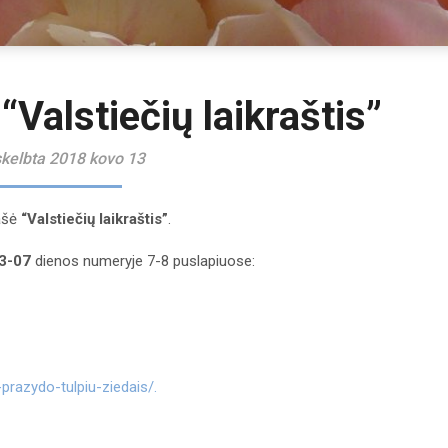
Valstiečių laikraštis”
kelbta 2018 kovo 13
rašė
“Valstiečių laikraštis”
.
3-07
dienos numeryje 7-8 puslapiuose:
-prazydo-tulpiu-ziedais/.