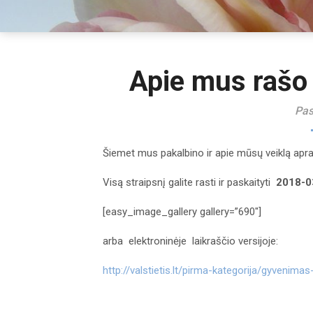
Apie mus rašo “
Pas
Šiemet mus pakalbino ir apie mūsų veiklą ap
Visą straipsnį galite rasti ir paskaityti
2018-0
[easy_image_gallery gallery=”690″]
arba elektroninėje laikraščio versijoje:
http://valstietis.lt/pirma-kategorija/gyvenimas