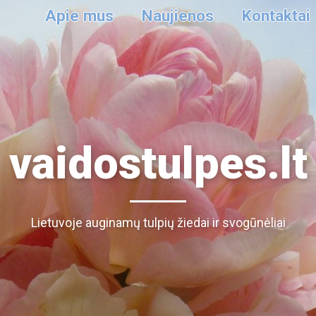
Apie mus
Naujienos
Kontaktai
vaidostulpes.lt
Lietuvoje auginamų tulpių žiedai ir svogūnėliai