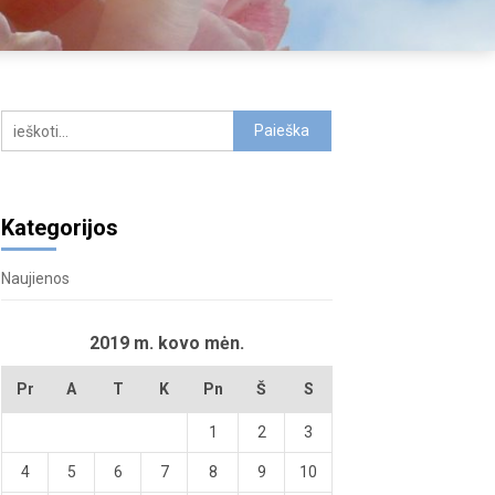
Kategorijos
Naujienos
2019 m. kovo mėn.
Pr
A
T
K
Pn
Š
S
1
2
3
4
5
6
7
8
9
10