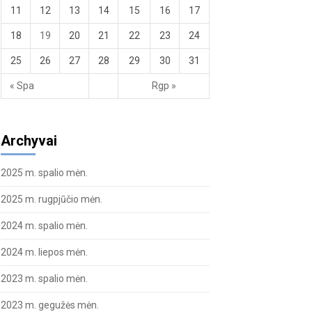
11
12
13
14
15
16
17
18
19
20
21
22
23
24
25
26
27
28
29
30
31
« Spa
Rgp »
Archyvai
2025 m. spalio mėn.
2025 m. rugpjūčio mėn.
2024 m. spalio mėn.
2024 m. liepos mėn.
2023 m. spalio mėn.
2023 m. gegužės mėn.